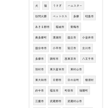
犬
猫
うさぎ
ハムスター
訪問火葬
ペットロス
多摩
昭島市
あきる野市
稲城市
青梅市
奥多摩町
清瀬市
国立市
小金井市
国分寺市
小平市
狛江市
立川市
多摩市
調布市
西東京市
八王子市
羽村市
東久留米市
東村山市
東大和市
日野市
日の出町
檜原村
府中市
福生市
町田市
瑞穂町
三鷹市
武蔵野市
武蔵村山市