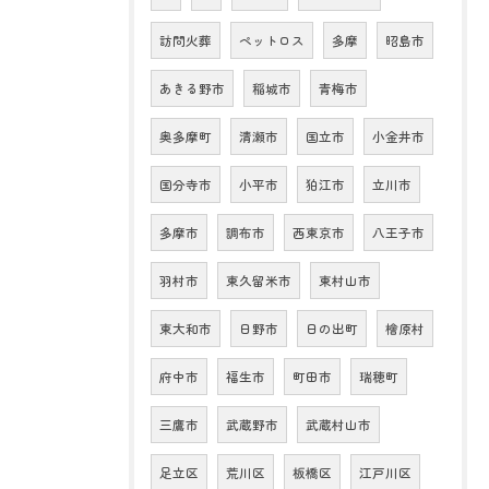
訪問火葬
ペットロス
多摩
昭島市
あきる野市
稲城市
青梅市
奥多摩町
清瀬市
国立市
小金井市
国分寺市
小平市
狛江市
立川市
多摩市
調布市
西東京市
八王子市
羽村市
東久留米市
東村山市
東大和市
日野市
日の出町
檜原村
府中市
福生市
町田市
瑞穂町
三鷹市
武蔵野市
武蔵村山市
足立区
荒川区
板橋区
江戸川区