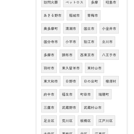
訪問火葬
ペットロス
多摩
昭島市
あきる野市
稲城市
青梅市
奥多摩町
清瀬市
国立市
小金井市
国分寺市
小平市
狛江市
立川市
多摩市
調布市
西東京市
八王子市
羽村市
東久留米市
東村山市
東大和市
日野市
日の出町
檜原村
府中市
福生市
町田市
瑞穂町
三鷹市
武蔵野市
武蔵村山市
足立区
荒川区
板橋区
江戸川区
大田区
葛飾区
北区
江東区