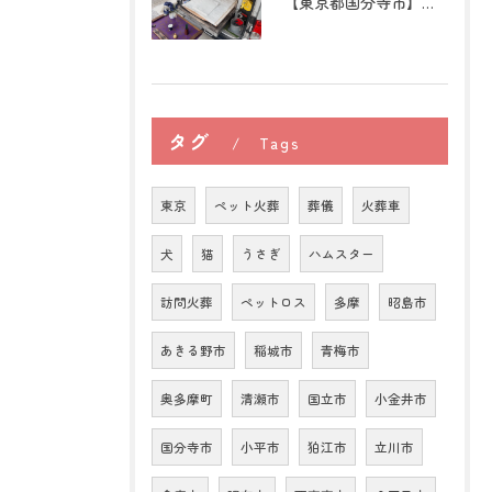
【東京都国分寺市】うさぎの訪問ペット火葬｜牧草を替える時間が...
タグ
Tags
東京
ペット火葬
葬儀
火葬車
犬
猫
うさぎ
ハムスター
訪問火葬
ペットロス
多摩
昭島市
あきる野市
稲城市
青梅市
奥多摩町
清瀬市
国立市
小金井市
国分寺市
小平市
狛江市
立川市