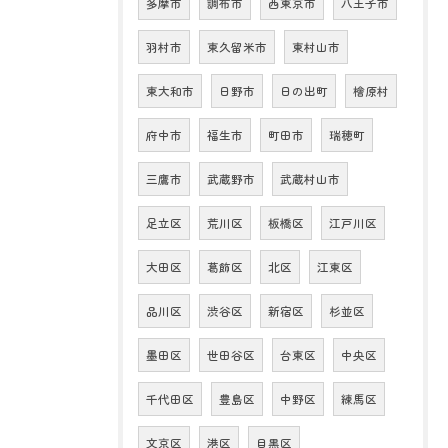
多摩市
調布市
西東京市
八王子市
羽村市
東久留米市
東村山市
東大和市
日野市
日の出町
檜原村
府中市
福生市
町田市
瑞穂町
三鷹市
武蔵野市
武蔵村山市
足立区
荒川区
板橋区
江戸川区
大田区
葛飾区
北区
江東区
品川区
渋谷区
新宿区
杉並区
墨田区
世田谷区
台東区
中央区
千代田区
豊島区
中野区
練馬区
文京区
港区
目黒区