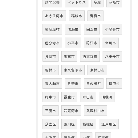
訪問火葬
ペットロス
多摩
昭島市
あきる野市
稲城市
青梅市
奥多摩町
清瀬市
国立市
小金井市
国分寺市
小平市
狛江市
立川市
多摩市
調布市
西東京市
八王子市
羽村市
東久留米市
東村山市
東大和市
日野市
日の出町
檜原村
府中市
福生市
町田市
瑞穂町
三鷹市
武蔵野市
武蔵村山市
足立区
荒川区
板橋区
江戸川区
大田区
葛飾区
北区
江東区