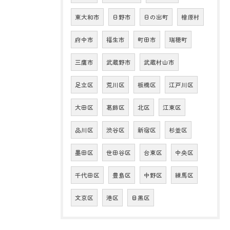
東大和市
日野市
日の出町
檜原村
府中市
福生市
町田市
瑞穂町
三鷹市
武蔵野市
武蔵村山市
足立区
荒川区
板橋区
江戸川区
大田区
葛飾区
北区
江東区
品川区
渋谷区
新宿区
杉並区
墨田区
世田谷区
台東区
中央区
千代田区
豊島区
中野区
練馬区
文京区
港区
目黒区