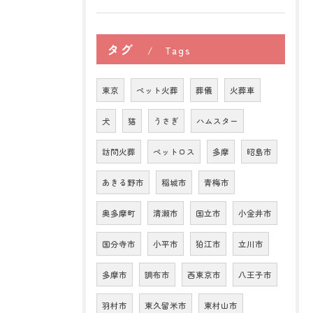
タグ
Tags
東京
ペット火葬
葬儀
火葬車
犬
猫
うさぎ
ハムスター
訪問火葬
ペットロス
多摩
昭島市
あきる野市
稲城市
青梅市
奥多摩町
清瀬市
国立市
小金井市
国分寺市
小平市
狛江市
立川市
多摩市
調布市
西東京市
八王子市
羽村市
東久留米市
東村山市