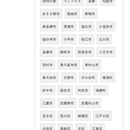
訪問火葬
ペットロス
多摩
昭島市
あきる野市
稲城市
青梅市
奥多摩町
清瀬市
国立市
小金井市
国分寺市
小平市
狛江市
立川市
多摩市
調布市
西東京市
八王子市
羽村市
東久留米市
東村山市
東大和市
日野市
日の出町
檜原村
府中市
福生市
町田市
瑞穂町
三鷹市
武蔵野市
武蔵村山市
足立区
荒川区
板橋区
江戸川区
大田区
葛飾区
北区
江東区