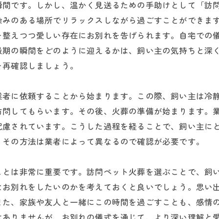
瞬間です。しかし、温かく見送るための手助けとして「訪
染みのある場所でリラックスしながら過ごすことができま
を整えつつ愛しい存在にお別れを告げられます。自宅での
最期の瞬間をどのように迎えるかは、飼い主の気持ちと深
を再確認しましょう。
業者に依頼することから始まります。この際、飼い主は冷
訪問してもらいます。その後、火葬の準備が始まります。
配慮されています。こうした過程を経ることで、飼い主に
、その方法は業者によって異なるので確認が必要です。
ことは非常に重要です。訪問ペット火葬を選ぶことで、飼
なお別れをしたいのかを考えておくと良いでしょう。思い
また、家族や友人と一緒にこの時間を過ごすことも、感情
はありませんが、お別れの儀式を通じて、より深い理解と