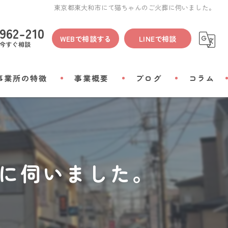
東京都東大和市にて猫ちゃんのご火葬に伺いました。
962-210
WEBで相談する
LINEで相談
今すぐ相談
事業所の特徴
事業概要
ブログ
コラム
間
物
に伺いました。
会い
リアルグッズ