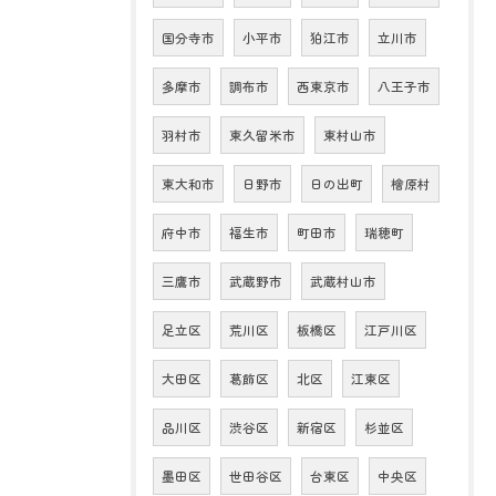
国分寺市
小平市
狛江市
立川市
多摩市
調布市
西東京市
八王子市
羽村市
東久留米市
東村山市
東大和市
日野市
日の出町
檜原村
府中市
福生市
町田市
瑞穂町
三鷹市
武蔵野市
武蔵村山市
足立区
荒川区
板橋区
江戸川区
大田区
葛飾区
北区
江東区
品川区
渋谷区
新宿区
杉並区
墨田区
世田谷区
台東区
中央区