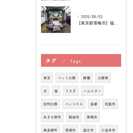
2026/08/03
【東京都青梅市】猫の訪問ペット火葬｜後悔しないために知ってお...
タグ
Tags
東京
ペット火葬
葬儀
火葬車
犬
猫
うさぎ
ハムスター
訪問火葬
ペットロス
多摩
昭島市
あきる野市
稲城市
青梅市
奥多摩町
清瀬市
国立市
小金井市