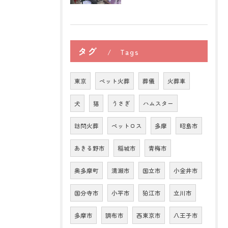
タグ
Tags
東京
ペット火葬
葬儀
火葬車
犬
猫
うさぎ
ハムスター
訪問火葬
ペットロス
多摩
昭島市
あきる野市
稲城市
青梅市
奥多摩町
清瀬市
国立市
小金井市
国分寺市
小平市
狛江市
立川市
多摩市
調布市
西東京市
八王子市