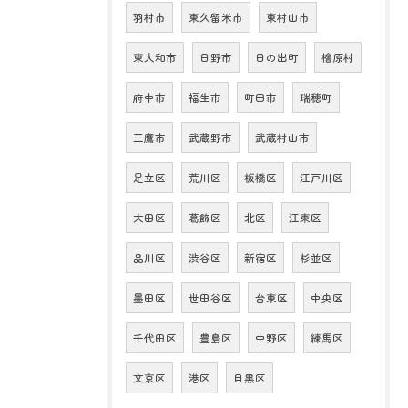
羽村市
東久留米市
東村山市
東大和市
日野市
日の出町
檜原村
府中市
福生市
町田市
瑞穂町
三鷹市
武蔵野市
武蔵村山市
足立区
荒川区
板橋区
江戸川区
大田区
葛飾区
北区
江東区
品川区
渋谷区
新宿区
杉並区
墨田区
世田谷区
台東区
中央区
千代田区
豊島区
中野区
練馬区
文京区
港区
目黒区