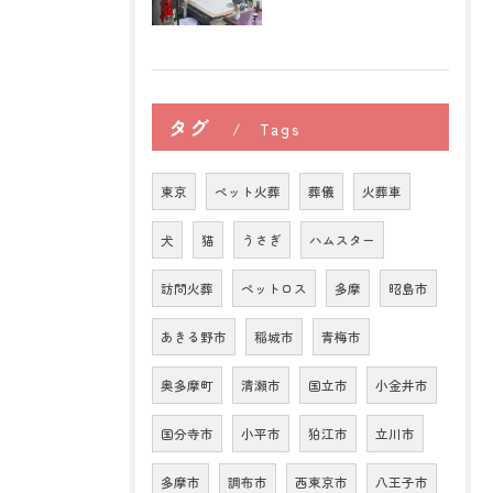
タグ
Tags
東京
ペット火葬
葬儀
火葬車
犬
猫
うさぎ
ハムスター
訪問火葬
ペットロス
多摩
昭島市
あきる野市
稲城市
青梅市
奥多摩町
清瀬市
国立市
小金井市
国分寺市
小平市
狛江市
立川市
多摩市
調布市
西東京市
八王子市