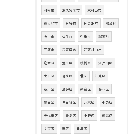
羽村市
東久留米市
東村山市
東大和市
日野市
日の出町
檜原村
府中市
福生市
町田市
瑞穂町
三鷹市
武蔵野市
武蔵村山市
足立区
荒川区
板橋区
江戸川区
大田区
葛飾区
北区
江東区
品川区
渋谷区
新宿区
杉並区
墨田区
世田谷区
台東区
中央区
千代田区
豊島区
中野区
練馬区
文京区
港区
目黒区