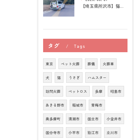
【埼玉県所沢市】猫の訪問ペット火葬｜お気に入りの場所に姿がな...
タグ
Tags
東京
ペット火葬
葬儀
火葬車
犬
猫
うさぎ
ハムスター
訪問火葬
ペットロス
多摩
昭島市
あきる野市
稲城市
青梅市
奥多摩町
清瀬市
国立市
小金井市
国分寺市
小平市
狛江市
立川市