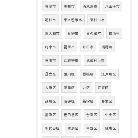
多摩市
調布市
西東京市
八王子市
羽村市
東久留米市
東村山市
東大和市
日野市
日の出町
檜原村
府中市
福生市
町田市
瑞穂町
三鷹市
武蔵野市
武蔵村山市
足立区
荒川区
板橋区
江戸川区
大田区
葛飾区
北区
江東区
品川区
渋谷区
新宿区
杉並区
墨田区
世田谷区
台東区
中央区
千代田区
豊島区
中野区
練馬区