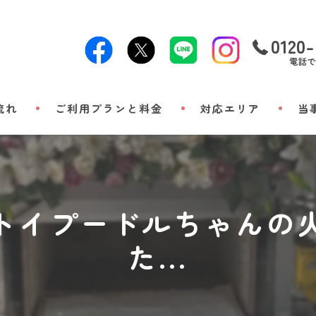
0120-
電話で
流れ
ご利用プランと料金
対応エリア
当
24時
出張
トイプードルちゃんの
小動
た...
立ち
メモ