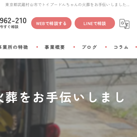
東京都武蔵村山市でトイプードルちゃんの火葬をお手伝いしました...
962-210
WEBで相談する
LINEで相談
今すぐ相談
事業所の特徴
事業概要
ブログ
コラム
間
火葬をお手伝いしまし
物
会い
リアルグッズ