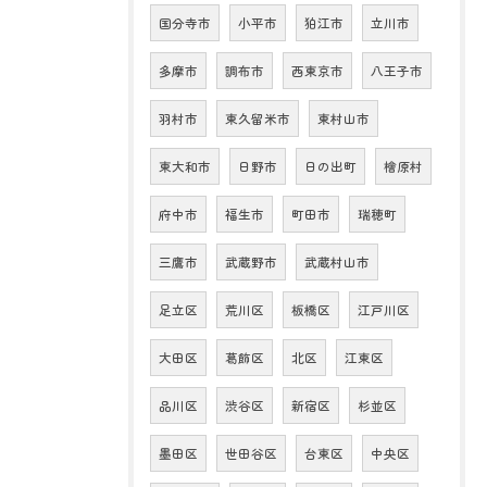
国分寺市
小平市
狛江市
立川市
多摩市
調布市
西東京市
八王子市
羽村市
東久留米市
東村山市
東大和市
日野市
日の出町
檜原村
府中市
福生市
町田市
瑞穂町
三鷹市
武蔵野市
武蔵村山市
足立区
荒川区
板橋区
江戸川区
大田区
葛飾区
北区
江東区
品川区
渋谷区
新宿区
杉並区
墨田区
世田谷区
台東区
中央区