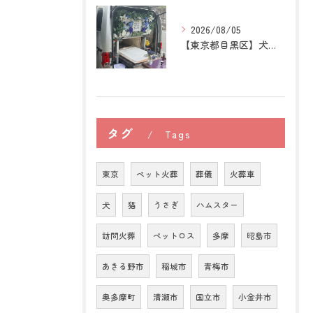
2026/08/05
【東京都目黒区】犬の訪問ペット火葬｜住み慣れた場所で心穏やか...
タグ
Tags
東京
ペット火葬
葬儀
火葬車
犬
猫
うさぎ
ハムスター
訪問火葬
ペットロス
多摩
昭島市
あきる野市
稲城市
青梅市
奥多摩町
清瀬市
国立市
小金井市