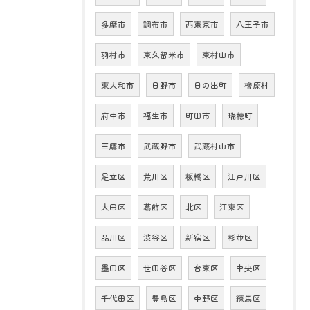
多摩市
調布市
西東京市
八王子市
羽村市
東久留米市
東村山市
東大和市
日野市
日の出町
檜原村
府中市
福生市
町田市
瑞穂町
三鷹市
武蔵野市
武蔵村山市
足立区
荒川区
板橋区
江戸川区
大田区
葛飾区
北区
江東区
品川区
渋谷区
新宿区
杉並区
墨田区
世田谷区
台東区
中央区
千代田区
豊島区
中野区
練馬区