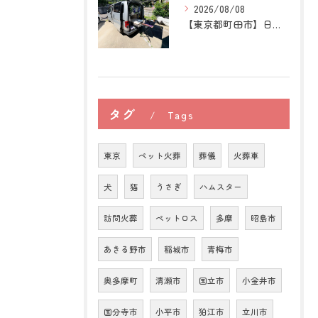
2026/08/08
【東京都町田市】日本スピッツの訪問ペット火葬｜愛犬との穏やか...
タグ
Tags
東京
ペット火葬
葬儀
火葬車
犬
猫
うさぎ
ハムスター
訪問火葬
ペットロス
多摩
昭島市
あきる野市
稲城市
青梅市
奥多摩町
清瀬市
国立市
小金井市
国分寺市
小平市
狛江市
立川市