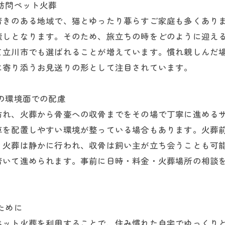
訪問ペット火葬
着きのある地域で、猫とゆったり暮らすご家庭も多くあり
癒しとなります。そのため、旅立ちの時をどのように迎え
て立川市でも選ばれることが増えています。慣れ親しんだ
に寄り添うお見送りの形として注目されています。
の環境面での配慮
訪れ、火葬から骨壷への収骨までをその場で丁寧に進める
車を配置しやすい環境が整っている場合もあります。火葬
。火葬は静かに行われ、収骨は飼い主が立ち会うことも可
着いて進められます。事前に日時・料金・火葬場所の相談
ために
ペット火葬を利用することで、住み慣れた自宅でゆっくり