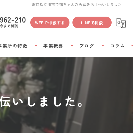
東京都立川市で猫ちゃんの火葬をお手伝いしました。
962-210
WEBで相談する
LINEで相談
今すぐ相談
事業所の特徴
事業概要
ブログ
コラム
間
物
伝いしました。
会い
リアルグッズ