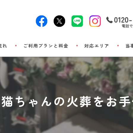
0120-
電話で
流れ
ご利用プランと料金
対応エリア
当
24時
出張
小動
で猫ちゃんの火葬をお手
立ち
メモ