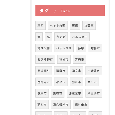
タグ
Tags
東京
ペット火葬
葬儀
火葬車
犬
猫
うさぎ
ハムスター
訪問火葬
ペットロス
多摩
昭島市
あきる野市
稲城市
青梅市
奥多摩町
清瀬市
国立市
小金井市
国分寺市
小平市
狛江市
立川市
多摩市
調布市
西東京市
八王子市
羽村市
東久留米市
東村山市