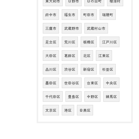
東大和市
日野市
日の出町
檜原村
府中市
福生市
町田市
瑞穂町
三鷹市
武蔵野市
武蔵村山市
足立区
荒川区
板橋区
江戸川区
大田区
葛飾区
北区
江東区
品川区
渋谷区
新宿区
杉並区
墨田区
世田谷区
台東区
中央区
千代田区
豊島区
中野区
練馬区
文京区
港区
目黒区