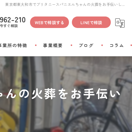
東京都東大和市でブリタニースパニエルちゃんの火葬をお手伝いし...
962-210
WEBで相談する
LINEで相談
今すぐ相談
事業所の特徴
事業概要
ブログ
コラム
間
ゃんの火葬をお手伝い
物
会い
リアルグッズ