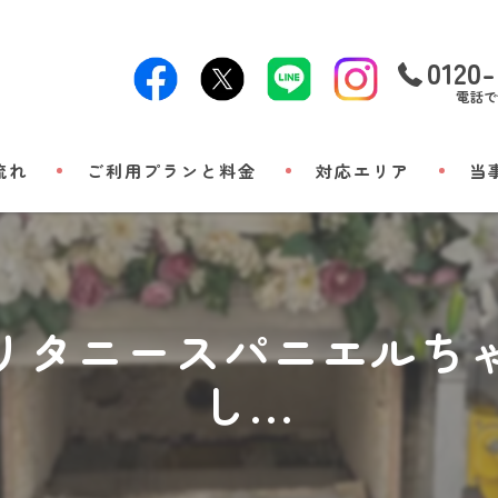
0120-
電話で
流れ
ご利用プランと料金
対応エリア
当
24時
出張
リタニースパニエルち
小動
し...
立ち
メモ