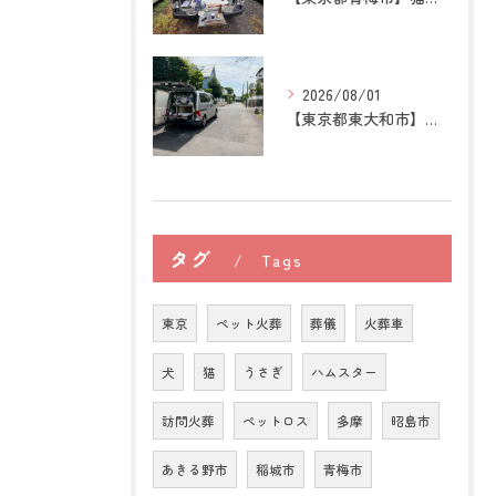
2026/08/01
【東京都東大和市】トイプードルの訪問ペット火葬｜大切な家族へ...
タグ
Tags
東京
ペット火葬
葬儀
火葬車
犬
猫
うさぎ
ハムスター
訪問火葬
ペットロス
多摩
昭島市
あきる野市
稲城市
青梅市