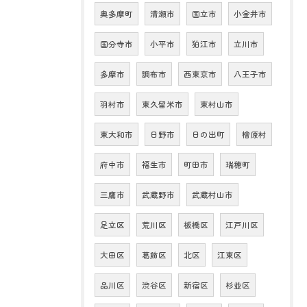
奥多摩町
清瀬市
国立市
小金井市
国分寺市
小平市
狛江市
立川市
多摩市
調布市
西東京市
八王子市
羽村市
東久留米市
東村山市
東大和市
日野市
日の出町
檜原村
府中市
福生市
町田市
瑞穂町
三鷹市
武蔵野市
武蔵村山市
足立区
荒川区
板橋区
江戸川区
大田区
葛飾区
北区
江東区
品川区
渋谷区
新宿区
杉並区