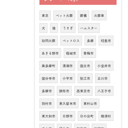
東京
ペット火葬
葬儀
火葬車
犬
猫
うさぎ
ハムスター
訪問火葬
ペットロス
多摩
昭島市
あきる野市
稲城市
青梅市
奥多摩町
清瀬市
国立市
小金井市
国分寺市
小平市
狛江市
立川市
多摩市
調布市
西東京市
八王子市
羽村市
東久留米市
東村山市
東大和市
日野市
日の出町
檜原村