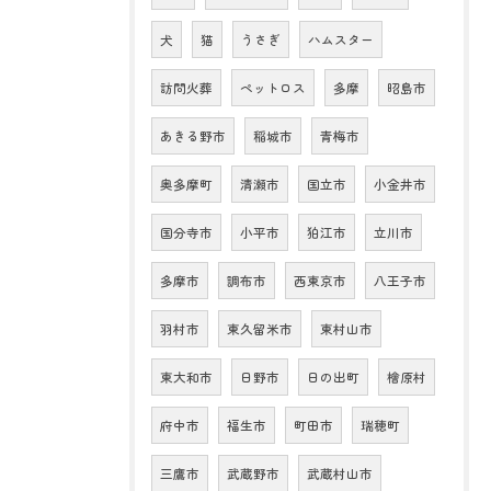
犬
猫
うさぎ
ハムスター
訪問火葬
ペットロス
多摩
昭島市
あきる野市
稲城市
青梅市
奥多摩町
清瀬市
国立市
小金井市
国分寺市
小平市
狛江市
立川市
多摩市
調布市
西東京市
八王子市
羽村市
東久留米市
東村山市
東大和市
日野市
日の出町
檜原村
府中市
福生市
町田市
瑞穂町
三鷹市
武蔵野市
武蔵村山市