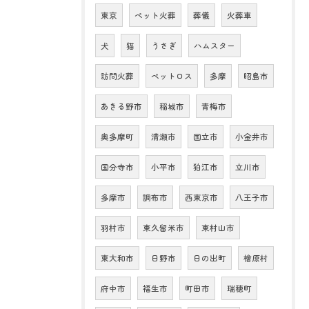
東京
ペット火葬
葬儀
火葬車
犬
猫
うさぎ
ハムスター
訪問火葬
ペットロス
多摩
昭島市
あきる野市
稲城市
青梅市
奥多摩町
清瀬市
国立市
小金井市
国分寺市
小平市
狛江市
立川市
多摩市
調布市
西東京市
八王子市
羽村市
東久留米市
東村山市
東大和市
日野市
日の出町
檜原村
府中市
福生市
町田市
瑞穂町