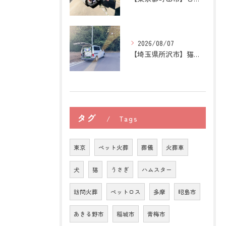
2026/08/07
【埼玉県所沢市】猫の訪問ペット火葬｜お気に入りの場所に姿がな...
タグ
Tags
東京
ペット火葬
葬儀
火葬車
犬
猫
うさぎ
ハムスター
訪問火葬
ペットロス
多摩
昭島市
あきる野市
稲城市
青梅市