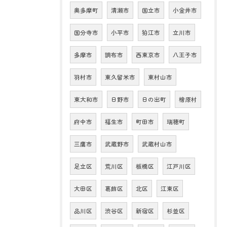
奥多摩町
清瀬市
国立市
小金井市
国分寺市
小平市
狛江市
立川市
多摩市
調布市
西東京市
八王子市
羽村市
東久留米市
東村山市
東大和市
日野市
日の出町
檜原村
府中市
福生市
町田市
瑞穂町
三鷹市
武蔵野市
武蔵村山市
足立区
荒川区
板橋区
江戸川区
大田区
葛飾区
北区
江東区
品川区
渋谷区
新宿区
杉並区