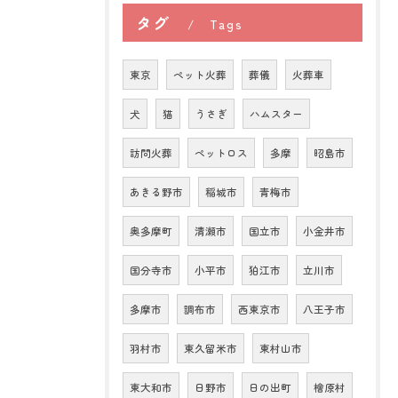
タグ
Tags
東京
ペット火葬
葬儀
火葬車
犬
猫
うさぎ
ハムスター
訪問火葬
ペットロス
多摩
昭島市
あきる野市
稲城市
青梅市
奥多摩町
清瀬市
国立市
小金井市
国分寺市
小平市
狛江市
立川市
多摩市
調布市
西東京市
八王子市
羽村市
東久留米市
東村山市
東大和市
日野市
日の出町
檜原村