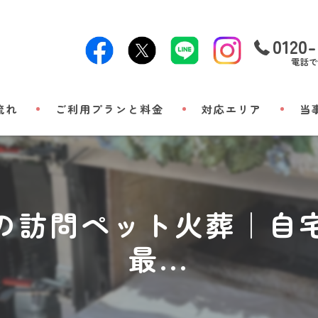
0120-
電話で
流れ
ご利用プランと料金
対応エリア
当
24時
出張
の訪問ペット火葬｜自
小動
最...
立ち
メモ