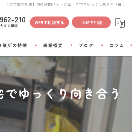
【東京都立川市】猫の訪問ペット火葬｜自宅でゆっくり向き合う最...
962-210
WEBで相談する
LINEで相談
今すぐ相談
事業所の特徴
事業概要
ブログ
コラム
間
宅でゆっくり向き合う
物
会い
リアルグッズ