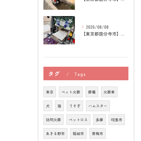
2026/08/08
【東京都国分寺市】うさぎの訪問ペット火葬｜牧草を替える時間が...
タグ
Tags
東京
ペット火葬
葬儀
火葬車
犬
猫
うさぎ
ハムスター
訪問火葬
ペットロス
多摩
昭島市
あきる野市
稲城市
青梅市