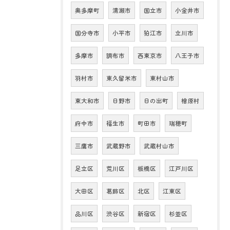
奥多摩町
清瀬市
国立市
小金井市
国分寺市
小平市
狛江市
立川市
多摩市
調布市
西東京市
八王子市
羽村市
東久留米市
東村山市
東大和市
日野市
日の出町
檜原村
府中市
福生市
町田市
瑞穂町
三鷹市
武蔵野市
武蔵村山市
足立区
荒川区
板橋区
江戸川区
大田区
葛飾区
北区
江東区
品川区
渋谷区
新宿区
杉並区