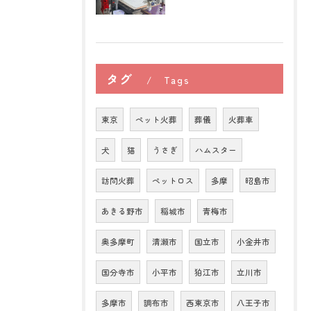
タグ
Tags
東京
ペット火葬
葬儀
火葬車
犬
猫
うさぎ
ハムスター
訪問火葬
ペットロス
多摩
昭島市
あきる野市
稲城市
青梅市
奥多摩町
清瀬市
国立市
小金井市
国分寺市
小平市
狛江市
立川市
多摩市
調布市
西東京市
八王子市