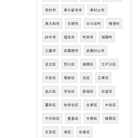
羽村市
東久留米市
東村山市
東大和市
日野市
日の出町
檜原村
府中市
福生市
町田市
瑞穂町
三鷹市
武蔵野市
武蔵村山市
足立区
荒川区
板橋区
江戸川区
大田区
葛飾区
北区
江東区
品川区
渋谷区
新宿区
杉並区
墨田区
世田谷区
台東区
中央区
千代田区
豊島区
中野区
練馬区
文京区
港区
目黒区