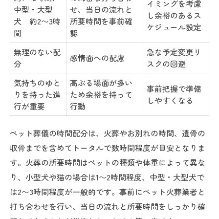
イミングを考慮
中型・大型
せ、当日の流れと
し余裕のあるス
犬 約2〜3時
所要時間を事前確
ケジュール設定
間
認
無理のない配
急な予定変更リ
感情面への配慮
分
スクの回避
気持ちのゆと
高ぶる場面が多い
事前把握で準備
りを持った進
ため余裕を持って
しやすくなる
行が重要
行動
ペット葬儀の時間配分は、火葬やお別れの時間、遺骨の
収骨までを含めてトータルで数時間程度が目安となりま
す。火葬の所要時間はペットの種類や体重によって異な
り、小型犬や猫の場合は1〜2時間程度、中型・大型犬で
は2〜3時間程度が一般的です。事前にペット火葬業者と
打ち合わせを行い、当日の流れと所要時間をしっかり確