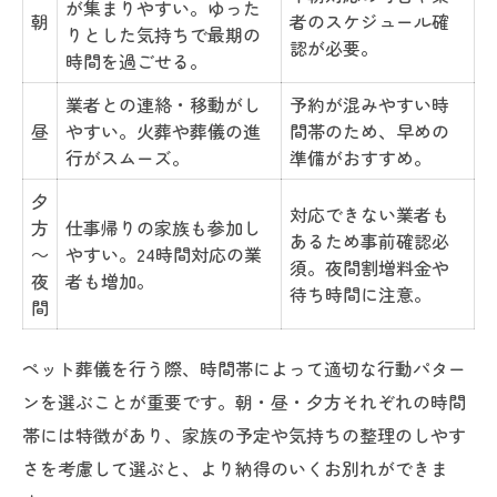
が集まりやすい。ゆった
朝
者のスケジュール確
心を落ち着けるペット葬儀当日の過ごし方
りとした気持ちで最期の
認が必要。
時間を過ごせる。
ペット葬儀に必要な持ち物と注意点
家族みんなでできる心の準備方法
業者との連絡・移動がし
予約が混みやすい時
昼
やすい。火葬や葬儀の進
間帯のため、早めの
ペット葬儀の流れを把握して安心を得る
行がスムーズ。
準備がおすすめ。
時間を意識した葬儀で後悔しない別れ方
夕
対応できない業者も
ペット葬儀の時間配分で大切なポイント一
方
仕事帰りの家族も参加し
あるため事前確認必
覧
～
やすい。24時間対応の業
須。夜間割増料金や
夜
者も増加。
限られた時間で伝えたい感謝の気持ち
待ち時間に注意。
間
ペット葬儀で後悔しないための心得
ゆとりを持った葬儀時間の使い方
ペット葬儀を行う際、時間帯によって適切な行動パター
ペット葬儀後も続く心のケア方法
ンを選ぶことが重要です。朝・昼・夕方それぞれの時間
帯には特徴があり、家族の予定や気持ちの整理のしやす
ペット火葬の所要時間と保存のポイント
さを考慮して選ぶと、より納得のいくお別れができま
ペット葬儀の火葬時間目安を動物別に比較