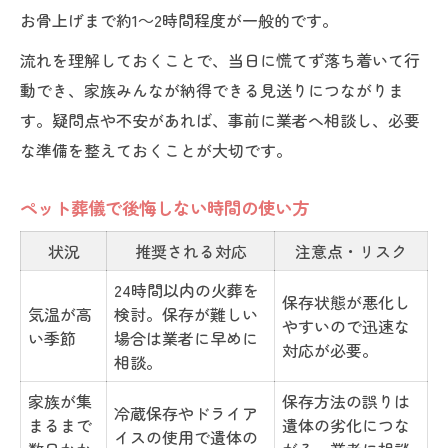
お骨上げまで約1～2時間程度が一般的です。
流れを理解しておくことで、当日に慌てず落ち着いて行
動でき、家族みんなが納得できる見送りにつながりま
す。疑問点や不安があれば、事前に業者へ相談し、必要
な準備を整えておくことが大切です。
ペット葬儀で後悔しない時間の使い方
状況
推奨される対応
注意点・リスク
24時間以内の火葬を
保存状態が悪化し
気温が高
検討。保存が難しい
やすいので迅速な
い季節
場合は業者に早めに
対応が必要。
相談。
家族が集
保存方法の誤りは
冷蔵保存やドライア
まるまで
遺体の劣化につな
イスの使用で遺体の