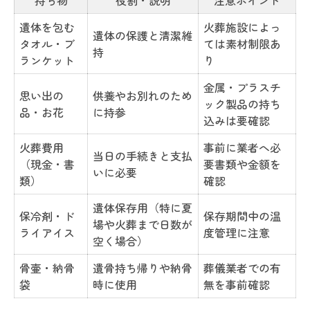
持ち物
役割・説明
注意ポイント
遺体を包む
火葬施設によっ
遺体の保護と清潔維
タオル・ブ
ては素材制限あ
持
ランケット
り
金属・プラスチ
思い出の
供養やお別れのため
ック製品の持ち
品・お花
に持参
込みは要確認
火葬費用
事前に業者へ必
当日の手続きと支払
（現金・書
要書類や金額を
いに必要
類）
確認
遺体保存用（特に夏
保冷剤・ド
保存期間中の温
場や火葬まで日数が
ライアイス
度管理に注意
空く場合）
骨壷・納骨
遺骨持ち帰りや納骨
葬儀業者での有
袋
時に使用
無を事前確認