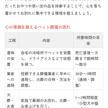
だったおやつや思い出の品を持参することで、心を落ち
着かせてお別れに集中できる環境を整えましょう。
心の準備を整えるペット葬儀の流れ
所要時間の目
工程
内容
安
遺体
自宅の冷暗所でペットを安置
死亡直後～火
の安
し、ドライアイスなどで状態
葬まで数時間
置
を保つ。
～数日
業者
信頼できる葬儀業者に早めに
30分～1時間
への
連絡し、火葬の日時・方法を
（連絡・調
連絡
調整。
整）
火
1～2時間程度
葬・
家族で最期のお別れ、火葬・
（小型犬や猫
お骨
お骨上げを行う。