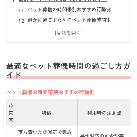
ペット葬儀の時間帯別おすすめ行動例
静かに過ごすためのペット葬儀時間術
心の準備を整えるペット葬儀の流れ
ペット葬儀で後悔しない時間の使い方
家族と共有したいペット葬儀の時間
火葬当日の流れと時間配分のコツ
最適なペット葬儀時間の過ごし方ガ
ペット葬儀当日の流れを時系列で解説
イド
火葬前後のペット葬儀時間配分ポイント
ペット葬儀の時間帯別おすすめ行動例
スムーズな進行を叶える時間管理術
ペット葬儀で慌てないための準備のコツ
時
間
特徴
利用時の注意点
火葬当日によくある時間の疑問解消
帯
心穏やかに送るためのペット葬儀準備
落ち着いた雰囲気で家族
ペット葬儀前日までに整えたい準備リスト
早朝対応の可否や業