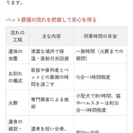
ります。
ペット葬儀の流れを把握して安心を得る
流れの
主な内容
所要時間の目安
工程
遺体の
清潔な場所で保
〜数時間（火葬までの
安置
温・直射日光回避
期間）
家族や参列者とペ
お別れ
ットとの最期の時
15分〜1時間程度
の儀式
間を過ごす
小型犬で約1時間、猫
専門業者による焼
火葬
やハムスターは約30
却
分〜1時間程度
遺骨の
確認・
遺骨を拾い分骨、
約10〜30分