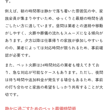
す。
火葬までの遺体保存方法と注意点
例えば、朝の時間帯は静かで落ち着いた雰囲気の中、家
ペット葬儀で火葬前後の時間管理術
族全員が集まりやすいため、ゆっくりと最期の時間を過
小型犬や猫の火葬所要時間の違い
ごしたい方に適しています。昼間は業者との連絡や移動
ペット葬儀で焦らないための保存ポイント
がしやすく、火葬や葬儀の流れもスムーズになる傾向が
ペット葬儀は何時間が目安なのか解説
あります。夕方以降は仕事帰りの家族が参加しやすいも
ペット葬儀の所要時間目安一覧表
のの、業者によっては対応時間が限られるため、事前確
葬儀時間が長引く場合の対応策
認が必要です。
ペット葬儀の進行別平均時間を知る
また、ペット火葬は24時間対応の業者も増えてきてお
火葬・収骨・お別れの時間配分例
り、急な対応が可能なケースもあります。ただし、夜間
ペット葬儀の時間に関するよくある疑問
は待ち時間や追加料金が発生する場合もあるため、事前
の打ち合わせと家族の希望をしっかり共有することが大
切です。
静かに過ごすためのペット葬儀時間術