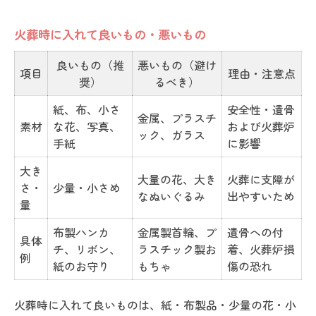
火葬時に入れて良いもの・悪いもの
良いもの（推
悪いもの（避け
項目
理由・注意点
奨）
るべき）
紙、布、小さ
安全性・遺骨
金属、プラスチ
素材
な花、写真、
および火葬炉
ック、ガラス
手紙
に影響
大き
大量の花、大き
火葬に支障が
さ・
少量・小さめ
なぬいぐるみ
出やすいため
量
布製ハンカ
金属製首輪、プ
遺骨への付
具体
チ、リボン、
ラスチック製お
着、火葬炉損
例
紙のお守り
もちゃ
傷の恐れ
火葬時に入れて良いものは、紙・布製品・少量の花・小