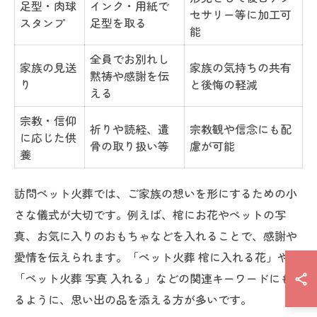
足型・肉球
インク・用紙で
セサリー等に加工可
スタンプ
足型を取る
能
全員でお別れし
家族の見送
家族の気持ちの共有
黙祷や感謝を伝
り
と後悔の軽減
える
宗教・信仰
祈りや読経、遺
宗教観や信念にも配
に応じた供
骨の取り扱い等
慮が可能
養
訪問ペット火葬では、ご家族の想いを形にするための小
さな儀式が大切です。例えば、棺にお花やペットの写
真、お気に入りのおもちゃなどを入れることで、感謝や
愛情を伝えられます。「ペット火葬 棺に入れる花」や
「ペット火葬 写真 入れる」などの関連キーワードにもあ
るように、思い出の品を添える方が多いです。