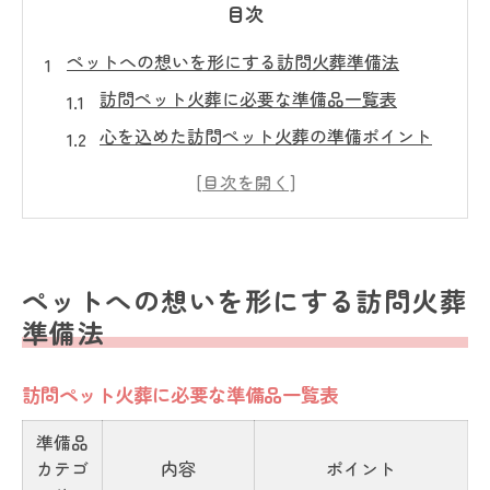
目次
ペットへの想いを形にする訪問火葬準備法
訪問ペット火葬に必要な準備品一覧表
心を込めた訪問ペット火葬の準備ポイント
ペットへの想いを伝える準備の工夫
訪問ペット火葬を安心して迎える心構え
後悔しないための訪問ペット火葬準備術
必要な持ち物を確認する訪問ペット火葬前の心
ペットへの想いを形にする訪問火葬
得
準備法
訪問ペット火葬前に揃える持ち物リスト
火葬当日に忘れがちな必需品をチェック
訪問ペット火葬に必要な準備品一覧表
持ち込み可能なアイテムの確認方法
準備品
訪問ペット火葬で役立つ持ち物の選び方
カテゴ
内容
ポイント