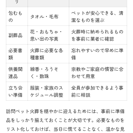
リ
準備品に迷ったときのポイント解説
包むも
ペットが安心できる、清
火葬時に用意したい写真や形見を考えるとき
タオル・毛布
の
潔なものを選ぶ
訪問ペット火葬で写真や形見を添える意味
花・おもちゃ・
火葬時に納められるもの
ペット火葬に入れる写真・形見の選び方
副葬品
思い出の写真
を事前に業者に確認
思い出を彩るペット火葬用形見の工夫
必要書
火葬に必要な各
忘れやすいので早めに準
ペット火葬におすすめの写真活用法
類
種書類
備
火葬時に入れて良いもの・悪いもの
供養関
線香・ろうそ
宗教やご家庭の慣習に合
優しい見送りにふさわしい訪問ペット火葬の流
連品
く・数珠
わせて用意
れ
立ち会
服装・家族のス
全員が参加できるよう事
訪問ペット火葬の基本的な流れ早わかり表
い準備
ケジュール調整
前に相談
落ち着いて見送るための流れのポイント
訪問ペット火葬を穏やかに迎えるためには、事前に準備
火葬当日の進行と準備品のタイミング
品をしっかり揃えておくことが大切です。必要なものを
訪問ペット火葬で大切にしたい儀式
リスト化しておけば、当日に慌てることなく、温かな見