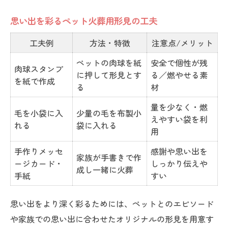
思い出を彩るペット火葬用形見の工夫
工夫例
方法・特徴
注意点/メリット
ペットの肉球を紙
安全で個性が残
肉球スタンプ
に押して形見とす
る／燃やせる素
を紙で作成
る
材
量を少なく・燃
毛を小袋に入
少量の毛を布製小
えやすい袋を利
れる
袋に入れる
用
手作りメッセ
感謝や思い出を
家族が手書きで作
ージカード・
しっかり伝えや
成し一緒に火葬
手紙
すい
思い出をより深く彩るためには、ペットとのエピソード
や家族での思い出に合わせたオリジナルの形見を用意す