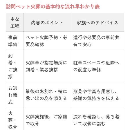
訪問ペット火葬の基本的な流れ早わかり表
主な
内容のポイント
家族へのアドバイス
工程
事前
ペット火葬予約・必
進行や必要品の事前共
準備
要品確認
有で安心
到
着・
火葬車が指定場所に
駐車スペースや近隣へ
ご挨
到着・業者挨拶
の配慮も準備
拶
お別
最後のお別れ・棺に
形見や写真も用意し、
れ儀
思い出の品を添える
感謝の気持ちを伝える
式
火
火葬実施後、ご家族
流れを確認し、落ち着
葬・
で収骨
いて収骨に臨む
収骨