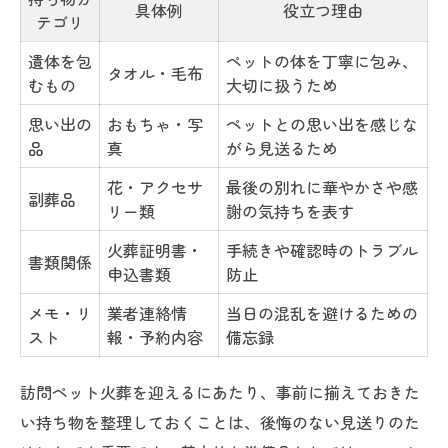
具体例
役立つ理由
テゴリ
遺体を包
ペットの体を丁寧に包み、
タオル・毛布
むもの
大切に扱うため
思い出の
おもちゃ・写
ペットとの思い出を感じな
品
真
がら見送るため
花・アクセサ
最後の別れに華やかさや感
副葬品
リー類
謝の気持ちを表す
火葬証明書・
手続きや確認時のトラブル
書類関係
申込書類
防止
メモ・リ
業者連絡情
当日の混乱を避けるための
スト
報・予約内容
備忘録
訪問ペット火葬を迎えるにあたり、事前に揃えておきた
い持ち物を整理しておくことは、後悔のない見送りのた