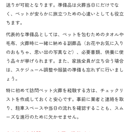
心を整える火葬前後の過ごし方
送りが可能となります。準備品は火葬当日にだけでな
副葬品選びで後悔しない火葬準備のコツ
く、ペットが安らかに旅立つための心遣いとしても役立
訪問ペット火葬に適した副葬品早見表
ちます。
副葬品選びで迷ったときのチェックポイン
代表的な準備品としては、ペットを包むためのタオルや
ト
毛布、火葬時に一緒に納める副葬品（お花やお気に入り
火葬時に入れて良い副葬品の種類と注意点
のおもちゃ、思い出の写真など）、必要書類、供養に使
ペット火葬で避けたい副葬品の特徴
う品々が挙げられます。また、家族全員が立ち会う場合
は、スケジュール調整や服装の準備も忘れずに行いまし
後悔しない副葬品の選び方・準備法
ょう。
服装やマナーまで配慮する訪問ペット火葬の基
本
特に初めて訪問ペット火葬を経験する方は、チェックリ
訪問ペット火葬にふさわしい服装とマナー
ストを作成しておくと安心です。事前に業者と連絡を取
一覧
り、駐車スペースや当日の流れを確認することも、スム
ーズな進行のために欠かせません。
火葬時に気をつけたい服装のポイント
訪問ペット火葬のマナーを守る心得