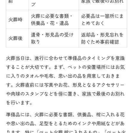
前
家族で最後のお別れ
プ
火葬に必要な書類・
必要品は一箇所にま
火葬時
供養品・花・遺品
とめておく
遺骨・形見品の受け
返却品・形見忘れを
火葬後
取り
防ぐため事前確認
火葬当日は、進行に合わせて準備品のタイミングを意識
することが大切です。まず、ペットの安置場所にはお気
に入りのタオルや毛布、思い出の品を用意しておきま
す。火葬直前には写真やお花、形見となるアクセサリー
や肉球のスタンプなどを傍に置き、家族で最後のお別れ
を行います。
準備品には、火葬に必要な書類、供養品、棺に入れる花
や思い出の品、足型をとるためのインクや用紙などがあ
ります。特に「ペット火葬 棺に入れるもの」「ペット火