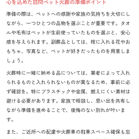
心を込めた訪問ペット火葬の準備ポイント
落ち着いた服装で心を整えるコツ
準備の際は、ペットへの感謝や家族の気持ちを大切にし
知恵袋で話題の服装マナー解説
ながら、一つひとつの品物を選ぶことが重要です。タオ
ルや毛布はペットが生前使っていたものを選ぶと、安心
感を与えられます。副葬品としては、棺に入れる花やお
もちゃ、写真など、ペットが好きだったものを用意しま
しょう。
火葬時に一緒に納める品については、業者によって入れ
られるものと入れられないものが異なるため、事前に必
ず確認を。特にプラスチックや金属、燃えにくい素材は
避ける必要があります。家族で相談し、思い出を共有し
ながら準備を進めることで、後悔のない別れが叶いま
す。
また、ご近所への配慮や火葬車の駐車スペース確保も忘