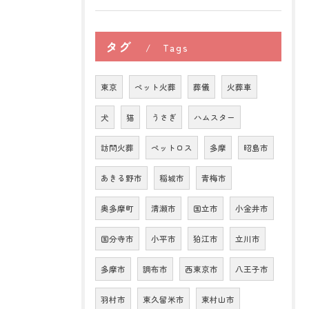
タグ
Tags
東京
ペット火葬
葬儀
火葬車
犬
猫
うさぎ
ハムスター
訪問火葬
ペットロス
多摩
昭島市
あきる野市
稲城市
青梅市
奥多摩町
清瀬市
国立市
小金井市
国分寺市
小平市
狛江市
立川市
多摩市
調布市
西東京市
八王子市
羽村市
東久留米市
東村山市