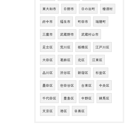
東大和市
日野市
日の出町
檜原村
府中市
福生市
町田市
瑞穂町
三鷹市
武蔵野市
武蔵村山市
足立区
荒川区
板橋区
江戸川区
大田区
葛飾区
北区
江東区
品川区
渋谷区
新宿区
杉並区
墨田区
世田谷区
台東区
中央区
千代田区
豊島区
中野区
練馬区
文京区
港区
目黒区