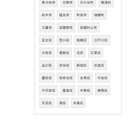
東大和市
日野市
日の出町
檜原村
府中市
福生市
町田市
瑞穂町
三鷹市
武蔵野市
武蔵村山市
足立区
荒川区
板橋区
江戸川区
大田区
葛飾区
北区
江東区
品川区
渋谷区
新宿区
杉並区
墨田区
世田谷区
台東区
中央区
千代田区
豊島区
中野区
練馬区
文京区
港区
目黒区