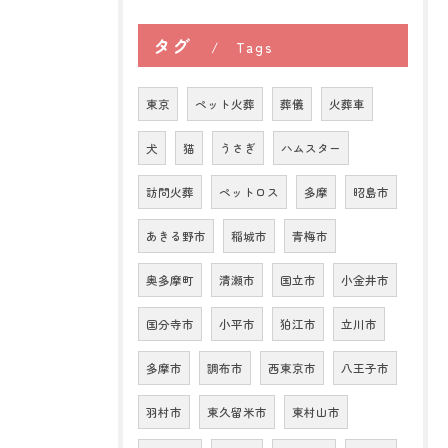
タグ
Tags
東京
ペット火葬
葬儀
火葬車
犬
猫
うさぎ
ハムスター
訪問火葬
ペットロス
多摩
昭島市
あきる野市
稲城市
青梅市
奥多摩町
清瀬市
国立市
小金井市
国分寺市
小平市
狛江市
立川市
多摩市
調布市
西東京市
八王子市
羽村市
東久留米市
東村山市