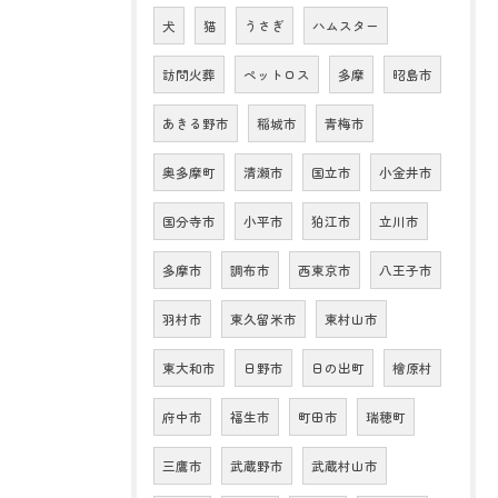
犬
猫
うさぎ
ハムスター
訪問火葬
ペットロス
多摩
昭島市
あきる野市
稲城市
青梅市
奥多摩町
清瀬市
国立市
小金井市
国分寺市
小平市
狛江市
立川市
多摩市
調布市
西東京市
八王子市
羽村市
東久留米市
東村山市
東大和市
日野市
日の出町
檜原村
府中市
福生市
町田市
瑞穂町
三鷹市
武蔵野市
武蔵村山市