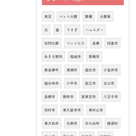
東京
ペット火葬
葬儀
火葬車
犬
猫
うさぎ
ハムスター
訪問火葬
ペットロス
多摩
昭島市
あきる野市
稲城市
青梅市
奥多摩町
清瀬市
国立市
小金井市
国分寺市
小平市
狛江市
立川市
多摩市
調布市
西東京市
八王子市
羽村市
東久留米市
東村山市
東大和市
日野市
日の出町
檜原村