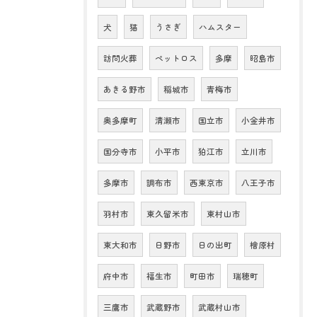
犬
猫
うさぎ
ハムスター
訪問火葬
ペットロス
多摩
昭島市
あきる野市
稲城市
青梅市
奥多摩町
清瀬市
国立市
小金井市
国分寺市
小平市
狛江市
立川市
多摩市
調布市
西東京市
八王子市
羽村市
東久留米市
東村山市
東大和市
日野市
日の出町
檜原村
府中市
福生市
町田市
瑞穂町
三鷹市
武蔵野市
武蔵村山市